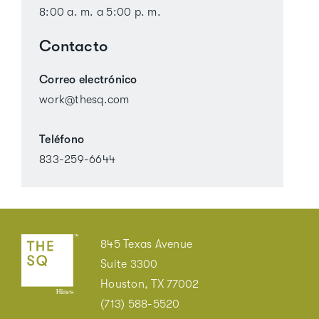
8:00 a. m. a 5:00 p. m.
Contacto
Correo electrónico
work@thesq.com
Teléfono
833-259-6644
845 Texas Avenue
Suite 3300
Houston, TX 77002
(713) 588-5520