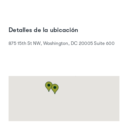
completamente independiente, nuestras
suites empresariales funcionan
perfectamente. Tienen su propia cocineta
Detalles de la ubicación
y una sala de reuniones, para que tengas
todo lo que necesitas dentro de tu oficina.
875 15th St NW, Washington, DC 20005 Suite 600