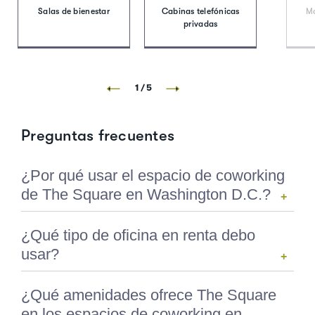
Salas de bienestar
Cabinas telefónicas
Mo
privadas
1/5
Preguntas frecuentes
¿Por qué usar el espacio de coworking
de The Square en Washington D.C.?
Ubicado en el icónico Bowen Building en el
¿Qué tipo de oficina en renta debo
corazón del centro de la ciudad, The
usar?
Square ofrece más que solo espacios de
coworking en Washington D.C. Nuestras
•
Solopreneurs:
Con la industria
¿Qué amenidades ofrece The Square
amenidades
son de primera clase y
tecnológica en crecimiento en el área de
en los espacios de coworking en