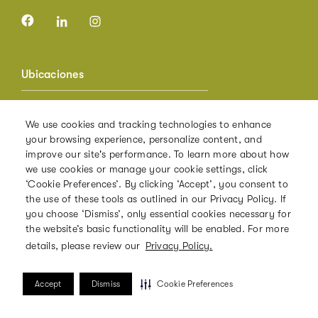
Ubicaciones
Houston - 717 Texas
We use cookies and tracking technologies to enhance
Houston - Texas Tower
your browsing experience, personalize content, and
Mexico City - Neuchatel
improve our site's performance. To learn more about how
Washington DC - Bowen Building
we use cookies or manage your cookie settings, click
‘Cookie Preferences’. By clicking ‘Accept’, you consent to
the use of these tools as outlined in our Privacy Policy. If
you choose ‘Dismiss’, only essential cookies necessary for
Descubra The Square
the website’s basic functionality will be enabled. For more
details, please review our
Privacy Policy.
Acerca de The Square
Soluciones de lugar de trabajo
Accept
Dismiss
Cookie Preferences
Blog
Nuestro compromiso con la